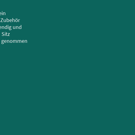
ein
 Zubehör
endig und
 Sitz
ss genommen