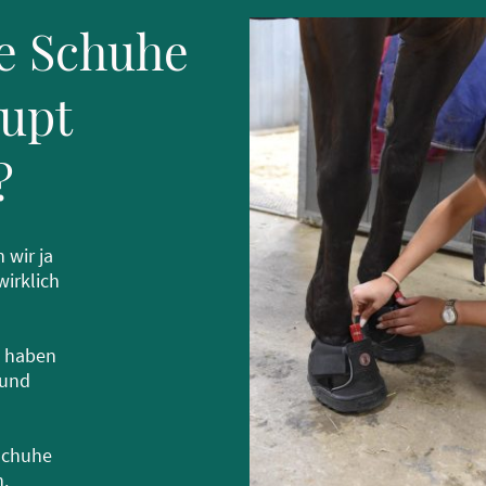
ue Schuhe
upt
?
 wir ja
wirklich
t haben
 und
 Schuhe
n.